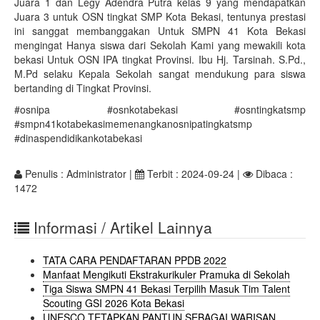
Juara 1 dan Legy Adendra Putra kelas 9 yang mendapatkan
Juara 3 untuk OSN tingkat SMP Kota Bekasi, tentunya prestasi
ini sanggat membanggakan Untuk SMPN 41 Kota Bekasi
mengingat Hanya siswa dari Sekolah Kami yang mewakili kota
bekasi Untuk OSN IPA tingkat Provinsi. Ibu Hj. Tarsinah. S.Pd.,
M.Pd selaku Kepala Sekolah sangat mendukung para siswa
bertanding di Tingkat Provinsi.
#osnipa #osnkotabekasi #osntingkatsmp
#smpn41kotabekasimemenangkanosnipatingkatsmp
#dinaspendidikankotabekasi
Penulis : Administrator |
Terbit : 2024-09-24 |
Dibaca :
1472
Informasi / Artikel Lainnya
TATA CARA PENDAFTARAN PPDB 2022
Manfaat Mengikuti Ekstrakurikuler Pramuka di Sekolah
Tiga Siswa SMPN 41 Bekasi Terpilih Masuk Tim Talent
Scouting GSI 2026 Kota Bekasi
UNESCO TETAPKAN PANTUN SEBAGAI WARISAN